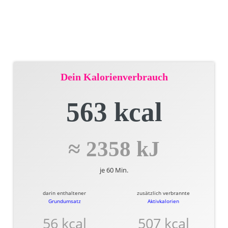
Dein Kalorienverbrauch
563 kcal
≈ 2358 kJ
je 60 Min.
darin enthaltener
zusätzlich verbrannte
Grundumsatz
Aktivkalorien
56 kcal
507 kcal