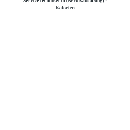
ServiceTechnikerIn (Berufsausübung) -
Kalorien