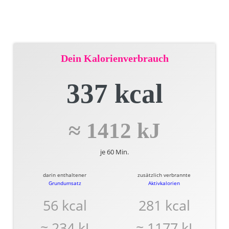
Dein Kalorienverbrauch
337 kcal
≈ 1412 kJ
je 60 Min.
darin enthaltener
zusätzlich verbrannte
Grundumsatz
Aktivkalorien
56 kcal
281 kcal
≈ 234 kJ
≈ 1177 kJ