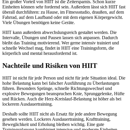
Ein großer Vorteil von HIIT ist die Zeitersparnis. Schon kurze
Einheiten können sehr fordernd sein. Außerdem lässt sich HIIT fast
überall durchführen: zu Hause, im Fitnessstudio, draußen, auf dem
Fahrrad, auf dem Laufband oder mit dem eigenen Körpergewicht.
Viele Übungen benötigen keine Geräte.
HIIT kann außerdem abwechslungsreich gestaltet werden. Die
Intervalle, Übungen und Pausen lassen sich anpassen. Dadurch
bleibt das Training motivierend. Wer gerne intensiv trainiert und
schnelle Wechsel mag, findet in HIIT eine Trainingsform, die
körperlich und mental herausfordernd ist.
Nachteile und Risiken von HIIT
HIIT ist nicht für jede Person und nicht für jede Situation ideal. Die
hohe Belastung kann bei falscher Ausführung zu Überlastungen
führen. Besonders Sprünge, schnelle Richtungswechsel und
explosive Bewegungen beanspruchen Knie, Sprunggelenke, Hüfte
und Rücken. Auch die Herz-Kreislauf-Belastung ist höher als bei
lockerem Ausdauertraining.
Deshalb sollte HIIT nicht als Ersatz für jede andere Bewegung
gesehen werden. Lockeres Ausdauertraining, Krafttraining,
Beweglichkeit und Erholung bleiben wichtig. Eine gute
Trainingsplanung kombiniert intensive und moderate Einheiten