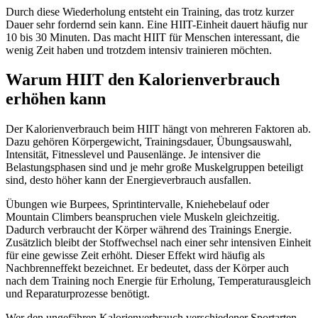
Durch diese Wiederholung entsteht ein Training, das trotz kurzer
Dauer sehr fordernd sein kann. Eine HIIT-Einheit dauert häufig nur
10 bis 30 Minuten. Das macht HIIT für Menschen interessant, die
wenig Zeit haben und trotzdem intensiv trainieren möchten.
Warum HIIT den Kalorienverbrauch
erhöhen kann
Der Kalorienverbrauch beim HIIT hängt von mehreren Faktoren ab.
Dazu gehören Körpergewicht, Trainingsdauer, Übungsauswahl,
Intensität, Fitnesslevel und Pausenlänge. Je intensiver die
Belastungsphasen sind und je mehr große Muskelgruppen beteiligt
sind, desto höher kann der Energieverbrauch ausfallen.
Übungen wie Burpees, Sprintintervalle, Kniehebelauf oder
Mountain Climbers beanspruchen viele Muskeln gleichzeitig.
Dadurch verbraucht der Körper während des Trainings Energie.
Zusätzlich bleibt der Stoffwechsel nach einer sehr intensiven Einheit
für eine gewisse Zeit erhöht. Dieser Effekt wird häufig als
Nachbrenneffekt bezeichnet. Er bedeutet, dass der Körper auch
nach dem Training noch Energie für Erholung, Temperaturausgleich
und Reparaturprozesse benötigt.
Wer den ungefähren Kalorienverbrauch verschiedener Sportarten