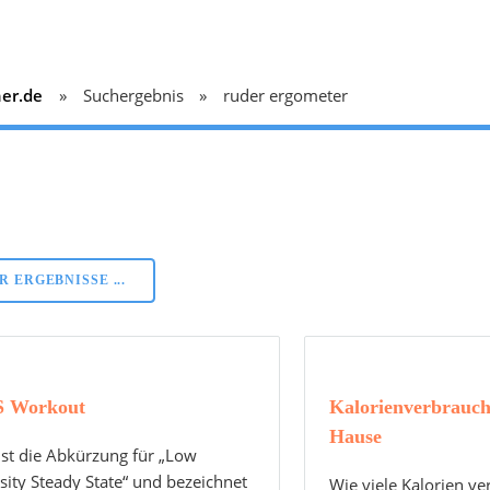
ner.de
Suchergebnis
ruder ergometer
 ERGEBNISSE ...
S Workout
Kalorienverbrauch
Hause
ist die Abkürzung für „Low
sity Steady State“ und bezeichnet
Wie viele Kalorien v