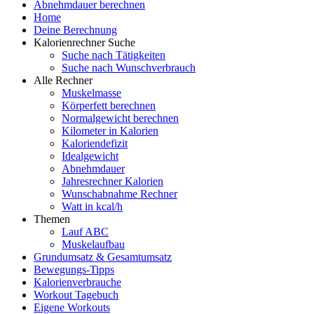
Abnehmdauer berechnen
Home
Deine Berechnung
Kalorienrechner Suche
Suche nach Tätigkeiten
Suche nach Wunschverbrauch
Alle Rechner
Muskelmasse
Körperfett berechnen
Normalgewicht berechnen
Kilometer in Kalorien
Kaloriendefizit
Idealgewicht
Abnehmdauer
Jahresrechner Kalorien
Wunschabnahme Rechner
Watt in kcal/h
Themen
Lauf ABC
Muskelaufbau
Grundumsatz & Gesamtumsatz
Bewegungs-Tipps
Kalorienverbrauche
Workout Tagebuch
Eigene Workouts